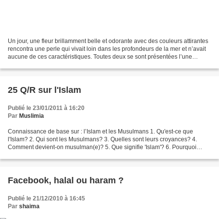
Un jour, une fleur brillamment belle et odorante avec des couleurs attirantes
rencontra une perle qui vivait loin dans les profondeurs de la mer et n’avait
aucune de ces caractéristiques. Toutes deux se sont présentées l’une
envers l’autre. La fleur a...
25 Q/R sur l'Islam
Publié le 23/01/2011 à 16:20
Par
Muslimia
Connaissance de base sur : l’Islam et les Musulmans 1. Qu'est-ce que
l'Islam? 2. Qui sont les Musulmans? 3. Quelles sont leurs croyances? 4.
Comment devient-on musulman(e)? 5. Que signifie 'Islam'? 6. Pourquoi
l'Islam semble souvent étrange? 7. L'Islam...
Facebook, halal ou haram ?
Publié le 21/12/2010 à 16:45
Par
shaima