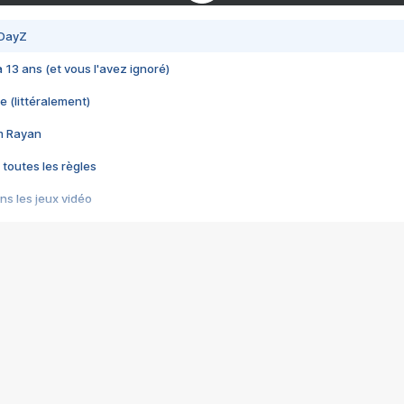
 DayZ
 a 13 ans (et vous l'avez ignoré)
e (littéralement)
im Rayan
 toutes les règles
s les jeux vidéo
us choquant de Rockstar ? - Le scandale BULLY
e plus moche de Steam
du RÊVE tourne au CAUCHEMAR
pendant 8 heures
it… à tort
umiliés par un jeu vidéo