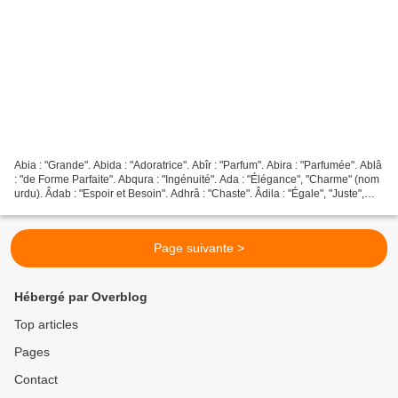
Abia : "Grande". Abida : "Adoratrice". Abîr : "Parfum". Abira : "Parfumée". Ablâ
: "de Forme Parfaite". Abqura : "Ingénuité". Ada : "Élégance", "Charme" (nom
urdu). Âdab : "Espoir et Besoin". Adhrâ : "Chaste". Âdila : "Égale", "Juste",
"Sincère". Afaf...
Page suivante >
Hébergé par Overblog
Top articles
Pages
Contact